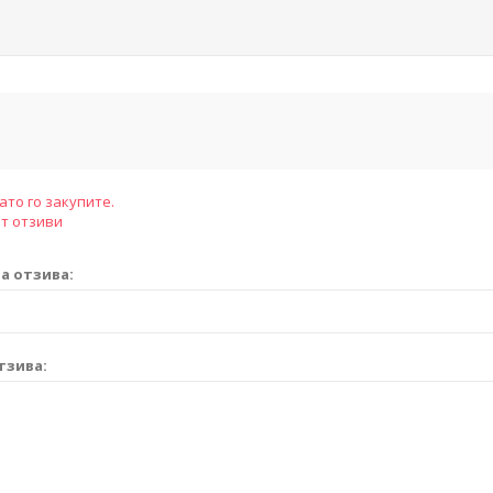
ато го закупите.
т отзиви
а отзива:
тзива: