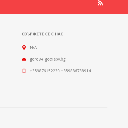
СВЪРЖЕТЕ СЕ С НАС
N/A
goro84_go@abv.bg
+359876152230 +359886738914