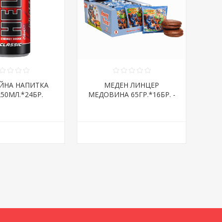
ЙНА НАПИТКА
МЕДЕН ЛИНЦЕР
250МЛ.*24БР.
МЕДОВИНА 65ГР.*16БР. -
КЛАСИК
ЦЕНА ЗА БР.