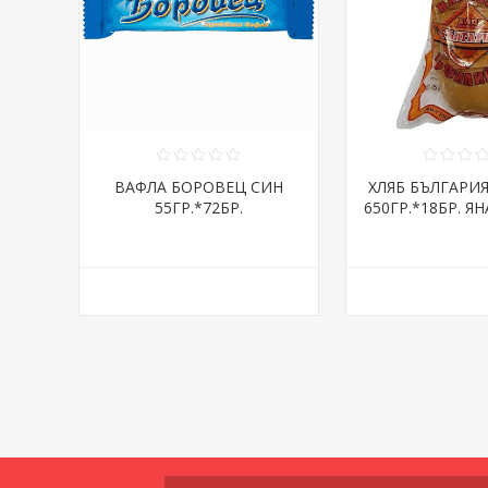
ВАФЛА БОРОВЕЦ СИН
ХЛЯБ БЪЛГАРИ
55ГР.*72БР.
650ГР.*18БР. ЯН
ДНИ/