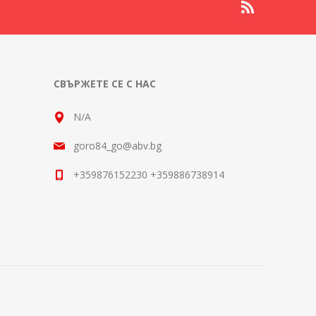
СВЪРЖЕТЕ СЕ С НАС
N/A
goro84_go@abv.bg
+359876152230 +359886738914