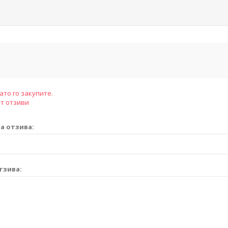
ато го закупите.
т отзиви
а отзива:
тзива: