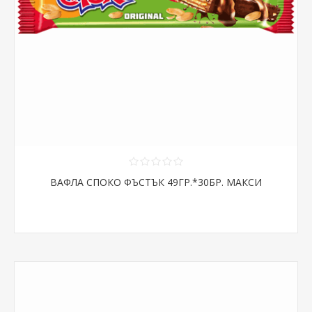
ВАФЛА СПОКО ФЪСТЪК 49ГР.*30БР. МАКСИ