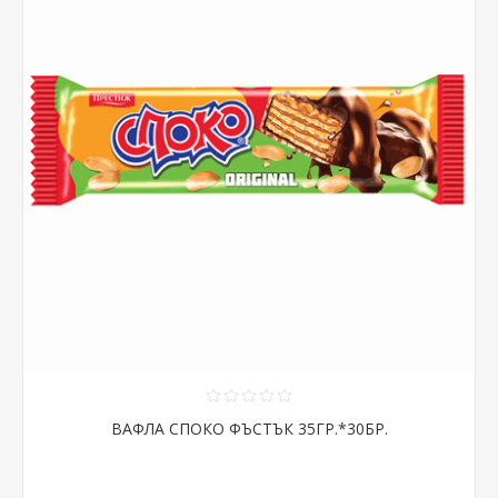
ВАФЛА СПОКО ФЪСТЪК 35ГР.*30БР.