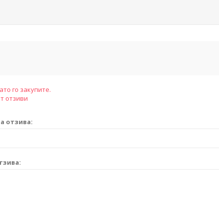
ато го закупите.
т отзиви
а отзива:
тзива: