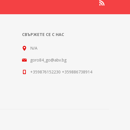
СВЪРЖЕТЕ СЕ С НАС
N/A
goro84_go@abv.bg
+359876152230 +359886738914