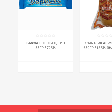
ВАФЛА БОРОВЕЦ СИН
ХЛЯБ БЪЛГАРИ
55ГР.*72БР.
650ГР.*18БР. ЯН
ДНИ/