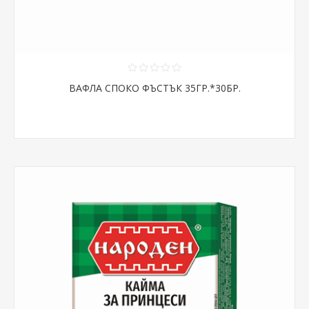
ВАФЛА СПОКО ФЪСТЪК 35ГР.*30БР.