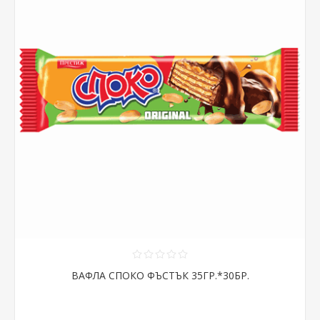
ВАФЛА СПОКО ФЪСТЪК 35ГР.*30БР.