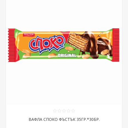
ВАФЛА СПОКО ФЪСТЪК 35ГР.*30БР.