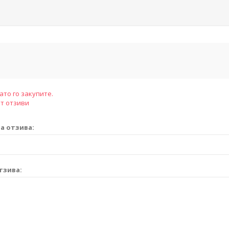
ато го закупите.
т отзиви
а отзива:
тзива: