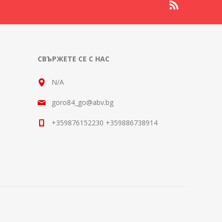
СВЪРЖЕТЕ СЕ С НАС
N/A
goro84_go@abv.bg
+359876152230 +359886738914