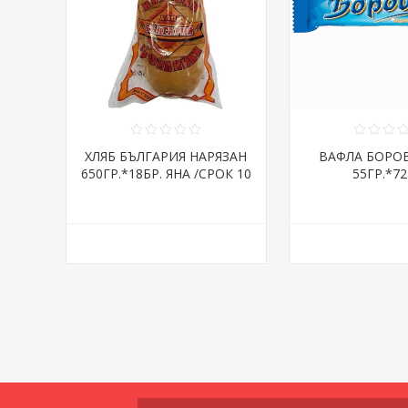
ХЛЯБ БЪЛГАРИЯ НАРЯЗАН
ВАФЛА БОРО
650ГР.*18БР. ЯНА /СРОК 10
55ГР.*72
ДНИ/