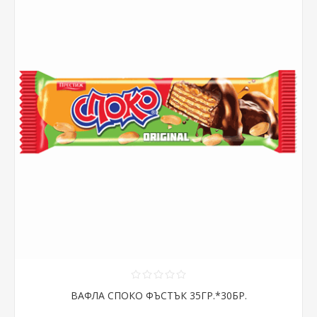
ВАФЛА СПОКО ФЪСТЪК 35ГР.*30БР.