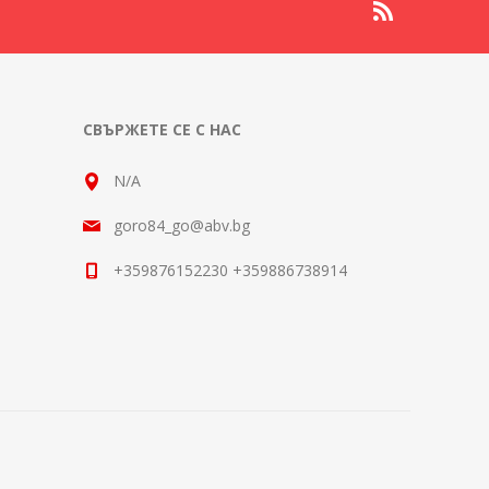
СВЪРЖЕТЕ СЕ С НАС
N/A
goro84_go@abv.bg
+359876152230 +359886738914