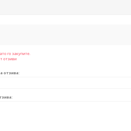
ато го закупите.
т отзиви
а отзива:
тзива: