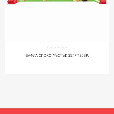
ВАФЛА СПОКО ФЪСТЪК 35ГР.*30БР.