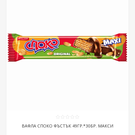
ВАФЛА СПОКО ФЪСТЪК 49ГР.*30БР. МАКСИ