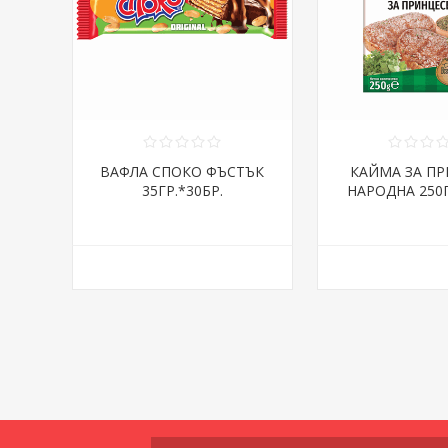
ВАФЛА СПОКО ФЪСТЪК
КАЙМА ЗА П
35ГР.*30БР.
НАРОДНА 250Г