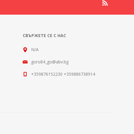
СВЪРЖЕТЕ СЕ С НАС
N/A
goro84_go@abv.bg
+359876152230 +359886738914