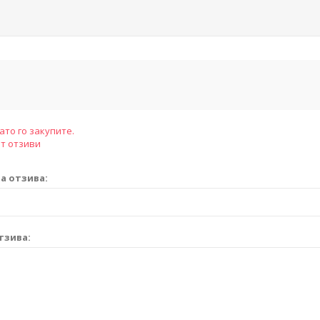
ато го закупите.
т отзиви
а отзива:
тзива: