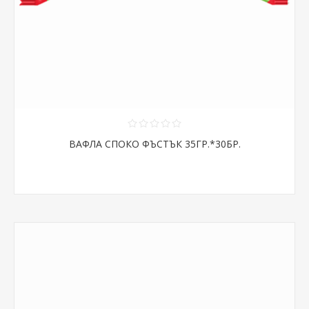
ВАФЛА СПОКО ФЪСТЪК 35ГР.*30БР.