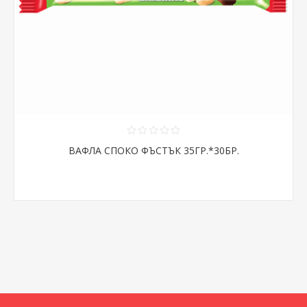
ВАФЛА СПОКО ФЪСТЪК 35ГР.*30БР.