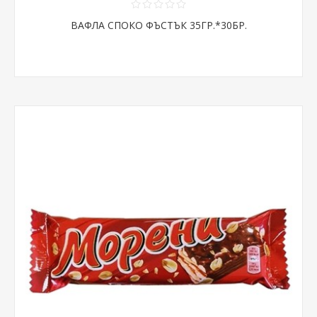
ВАФЛА СПОКО ФЪСТЪК 35ГР.*30БР.