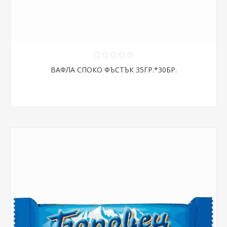
ВАФЛА СПОКО ФЪСТЪК 35ГР.*30БР.