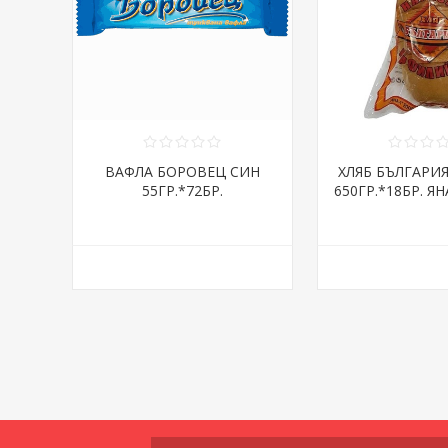
ВАФЛА БОРОВЕЦ СИН
ХЛЯБ БЪЛГАРИ
55ГР.*72БР.
650ГР.*18БР. ЯН
ДНИ/