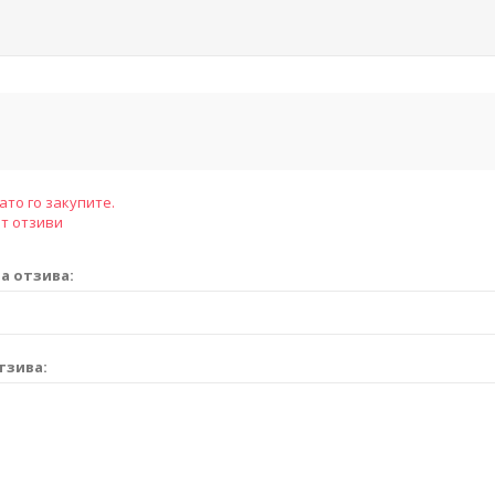
ато го закупите.
т отзиви
а отзива:
тзива: