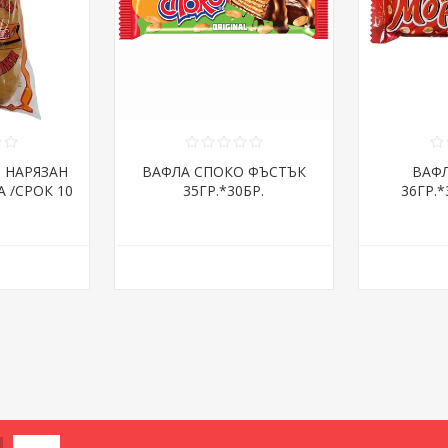
Я НАРЯЗАН
ВАФЛА СПОКО ФЪСТЪК
ВАФ
А /СРОК 10
35ГР.*30БР.
36ГР.