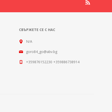
СВЪРЖЕТЕ СЕ С НАС
N/A
goro84_go@abv.bg
+359876152230 +359886738914