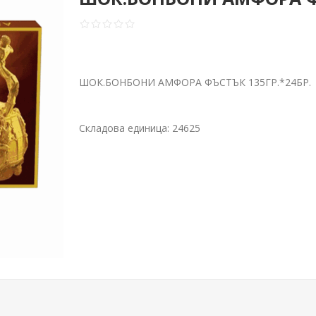
ШОК.БОНБОНИ АМФОРА ФЪСТЪК 135ГР.*24БР.
Складова единица:
24625