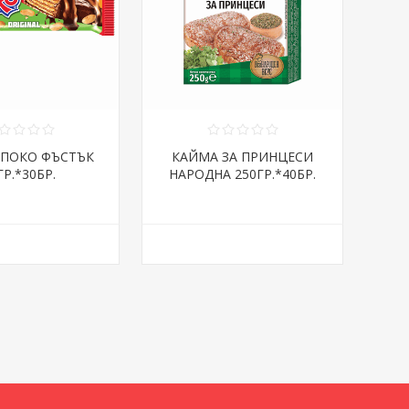
СПОКО ФЪСТЪК
КАЙМА ЗА ПРИНЦЕСИ
ГР.*30БР.
НАРОДНА 250ГР.*40БР.