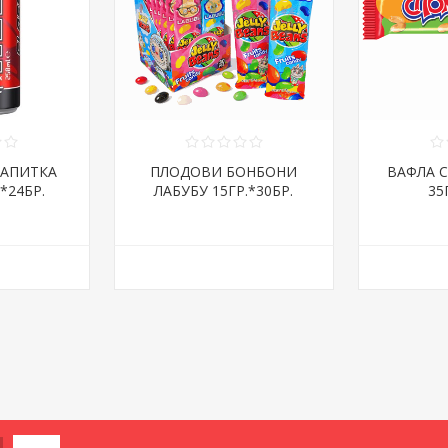
НАПИТКА
ПЛОДОВИ БОНБОНИ
ВАФЛА 
*24БР.
ЛАБУБУ 15ГР.*30БР.
35
К