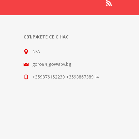
СВЪРЖЕТЕ СЕ С НАС
N/A
goro84_go@abv.bg
+359876152230 +359886738914