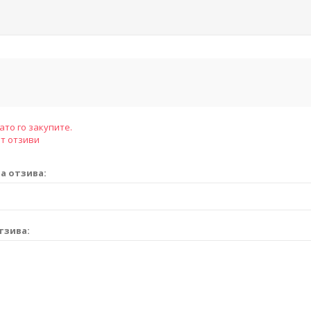
ато го закупите.
т отзиви
а отзива:
тзива: