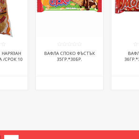
Я НАРЯЗАН
ВАФЛА СПОКО ФЪСТЪК
ВАФ
А /СРОК 10
35ГР.*30БР.
36ГР.