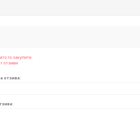
ато го закупите.
т отзиви
а отзива:
тзива: