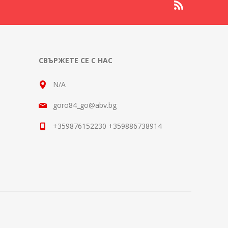
СВЪРЖЕТЕ СЕ С НАС
N/A
goro84_go@abv.bg
+359876152230 +359886738914