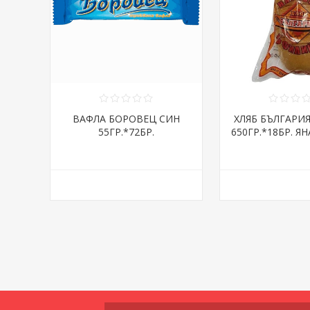
ВАФЛА БОРОВЕЦ СИН
ХЛЯБ БЪЛГАРИ
55ГР.*72БР.
650ГР.*18БР. ЯН
ДНИ/