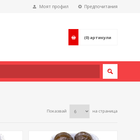
Моят профил
Предпочитания
(0)
артикули
Показвай
на страница