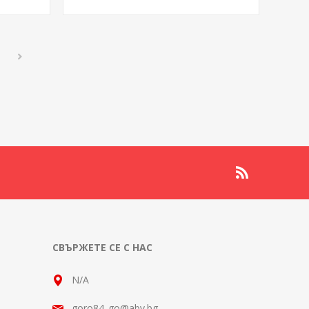
СВЪРЖЕТЕ СЕ С НАС
N/A
goro84_go@abv.bg