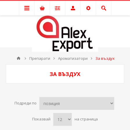
Препарати
Ароматизатори
За въздух
ЗА ВЪЗДУХ
Подреди по
Показвай
на страница