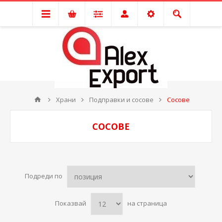
Храни
Подправки и сосове
Сосове
СОСОВЕ
Подреди по
Показвай
на страница