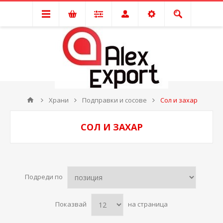
Храни
Подправки и сосове
Сол и захар
СОЛ И ЗАХАР
Подреди по
Показвай
на страница