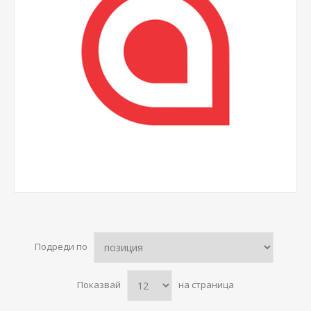
Подреди по
Показвай
на страница