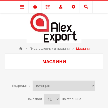
Плод, зеленчук и маслини
Маслини
МАСЛИНИ
Подреди по
Показвай
на страница