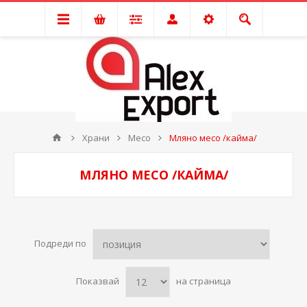
Храни
Месо
Мляно месо /кайма/
МЛЯНО МЕСО /КАЙМА/
Подреди по
Показвай
на страница