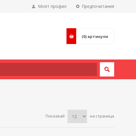
Моят профил
Предпочитания
(0)
артикули
Показвай
на страница