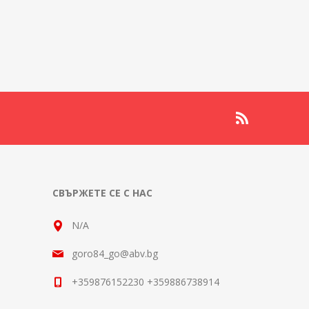
СВЪРЖЕТЕ СЕ С НАС
N/A
goro84_go@abv.bg
+359876152230 +359886738914