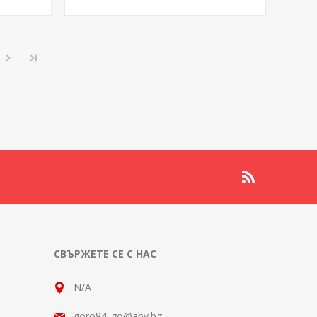
СВЪРЖЕТЕ СЕ С НАС
N/A
goro84_go@abv.bg