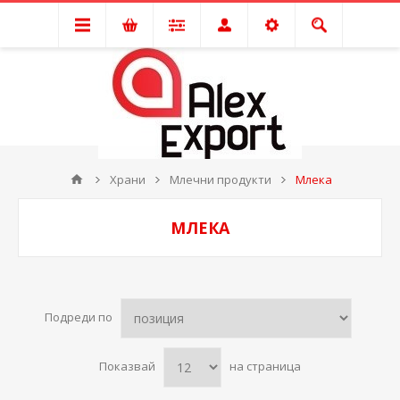
Храни
Млечни продукти
Млека
МЛЕКА
Подреди по
Показвай
на страница