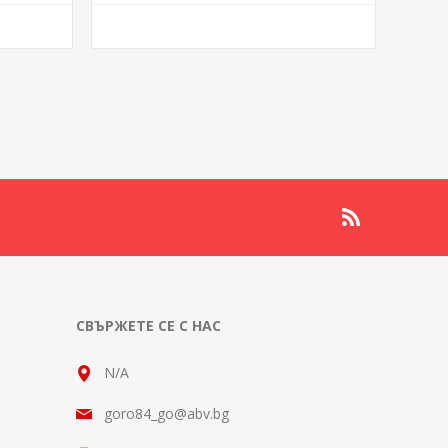
СВЪРЖЕТЕ СЕ С НАС
N/A
goro84_go@abv.bg