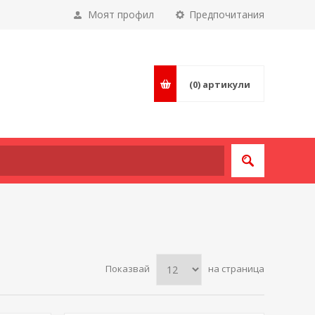
Моят профил
Предпочитания
(0)
артикули
Показвай
на страница