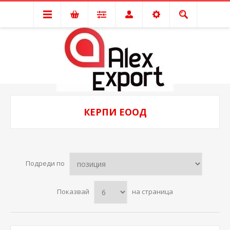
КЕРПИ ЕООД
Подреди по
Показвай
на страница