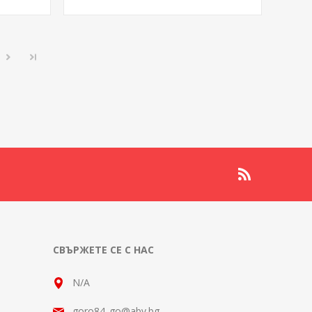
СВЪРЖЕТЕ СЕ С НАС
N/A
goro84_go@abv.bg