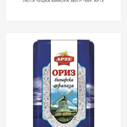
ЛЮТА ЧУШКА АМФОРА 580ГР.*6БР. АРТЕ