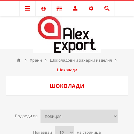
Храни
Шоколадови и захарни изделия
Шоколади
ШОКОЛАДИ
Подреди по
Показвай
на страница