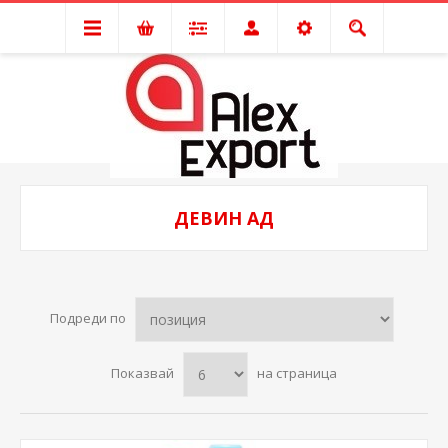
ДЕВИН АД
Подреди по
Показвай
на страница