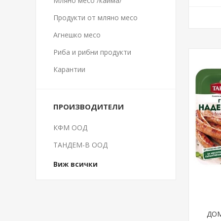
Мляно месо /кайма/
Продукти от мляно месо
Агнешко месо
Риба и рибни продукти
Карантии
ПРОИЗВОДИТЕЛИ
КФМ ООД
ТАНДЕМ-В ООД
Виж всички
ДО