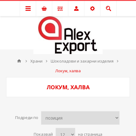
Храни
Шоколадови и захарни изделия
Локум, халва
ЛОКУМ, ХАЛВА
Подреди по
Показвай
на страница