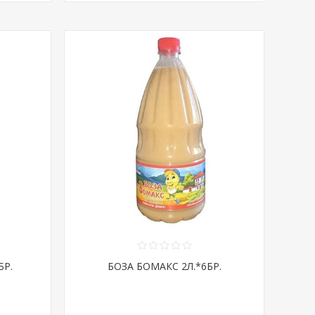
БР.
БОЗА БОМАКС 2Л.*6БР.