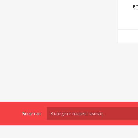
БО
Бюлетин