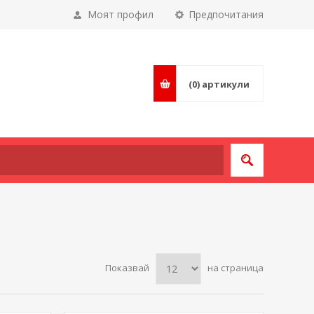
Моят профил
Предпочитания
(0)
артикули
Показвай
на страница