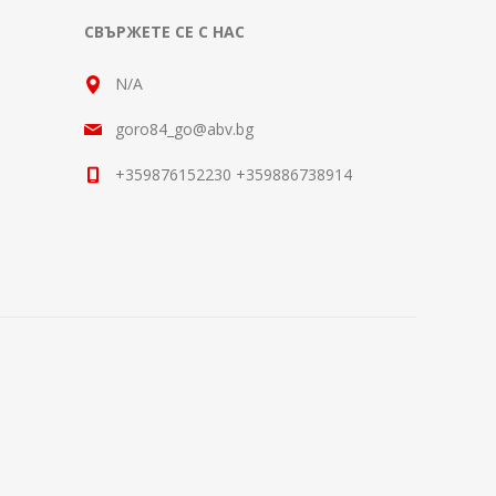
СВЪРЖЕТЕ СЕ С НАС
N/A
goro84_go@abv.bg
+359876152230 +359886738914