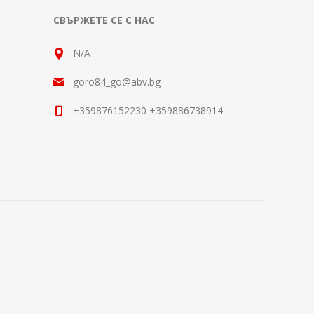
СВЪРЖЕТЕ СЕ С НАС
N/A
goro84_go@abv.bg
+359876152230 +359886738914