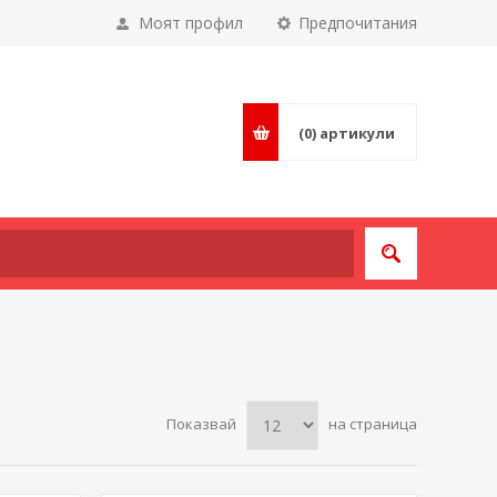
Моят профил
Предпочитания
(0)
артикули
Показвай
на страница