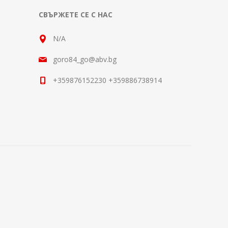
СВЪРЖЕТЕ СЕ С НАС
N/A
goro84_go@abv.bg
+359876152230 +359886738914