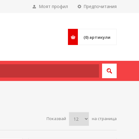
Моят профил
Предпочитания
(0)
артикули
Показвай
на страница