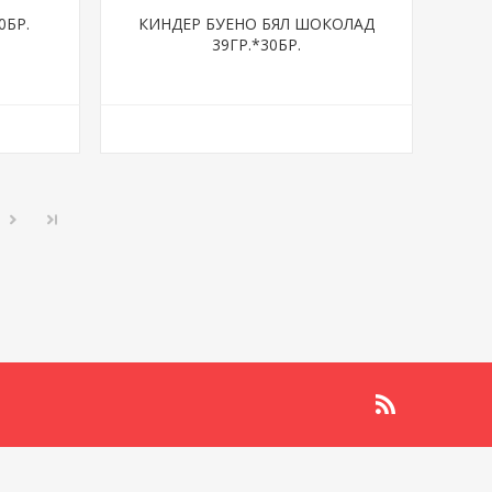
0БР.
КИНДЕР БУЕНО БЯЛ ШОКОЛАД
39ГР.*30БР.