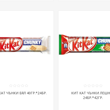
КАТ ЧЪНКИ БЯЛ 40ГР.*24БР.
КИТ КАТ ЧЪНКИ ЛЕШ
24БР.*42ГР.