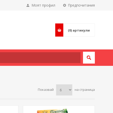
Моят профил
Предпочитания
(0)
артикули
Показвай
на страница