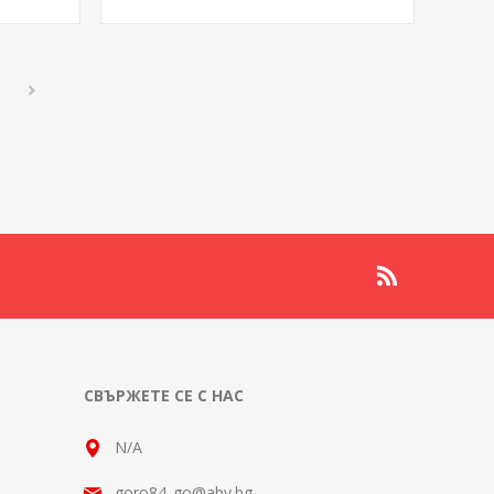
СВЪРЖЕТЕ СЕ С НАС
N/A
goro84_go@abv.bg