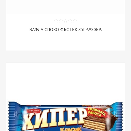
ВАФЛА СПОКО ФЪСТЪК 35ГР.*30БР.