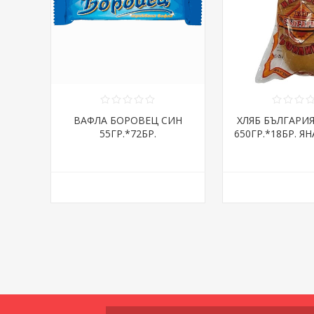
ВАФЛА БОРОВЕЦ СИН
ХЛЯБ БЪЛГАРИ
55ГР.*72БР.
650ГР.*18БР. ЯН
ДНИ/