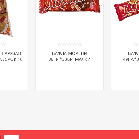
Я НАРЯЗАН
ВАФЛА МОРЕНИ
ВАФ
А /СРОК 10
36ГР.*30БР. МАЛКИ
49ГР.*