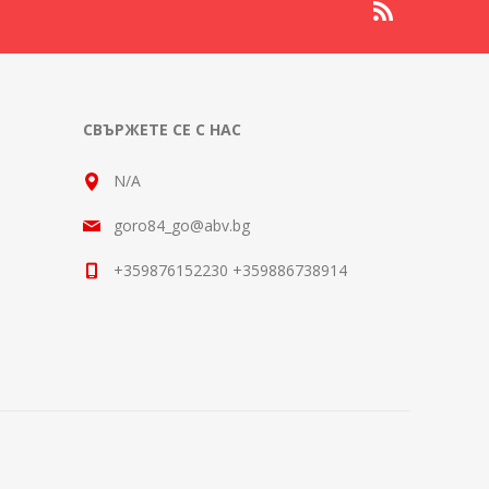
СВЪРЖЕТЕ СЕ С НАС
N/A
goro84_go@abv.bg
+359876152230 +359886738914