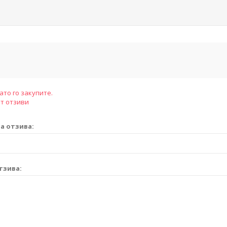
ато го закупите.
т отзиви
а отзива:
тзива: