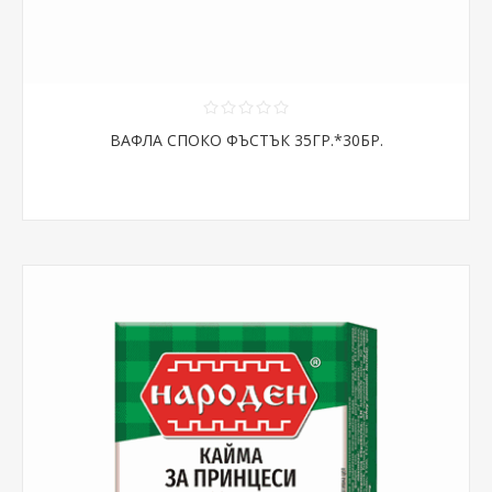
ВАФЛА СПОКО ФЪСТЪК 35ГР.*30БР.