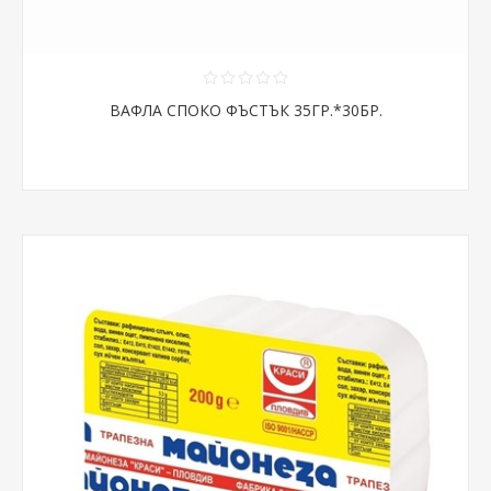
ВАФЛА СПОКО ФЪСТЪК 35ГР.*30БР.