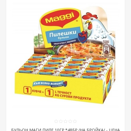
БУЛЬОН МАГИ ПИЛЕ 10ГР.*48БР./НА БРОЙКА/ - ЦЕНА