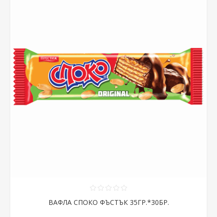
ВАФЛА СПОКО ФЪСТЪК 35ГР.*30БР.