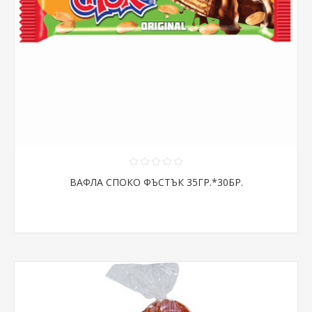
ВАФЛА СПОКО ФЪСТЪК 35ГР.*30БР.